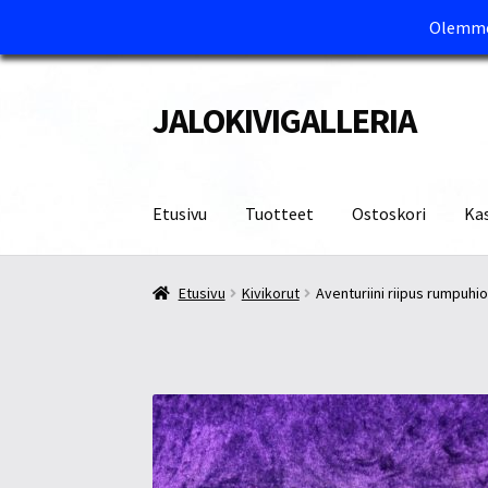
Olemme 
JALOKIVIGALLERIA
Siirry
Siirry
navigointiin
sisältöön
Etusivu
Tuotteet
Ostoskori
Ka
Etusivu
Kassa
Maksutavat ja Tärkeää tietää
M
Etusivu
Kivikorut
Aventuriini riipus rumpuhio