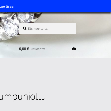
Lue lisää
Etsi:
Haku
0,00
€
0 tuotetta
 rumpuhiottu