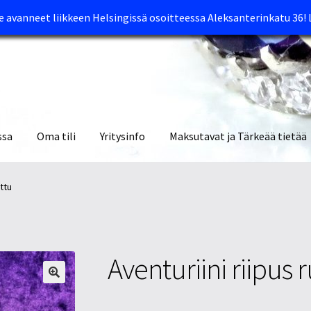
avanneet liikkeen Helsingissä osoitteessa Aleksanterinkatu 36!
ssa
Oma tili
Yritysinfo
Maksutavat ja Tärkeää tietää
yymälät
Oma tili
Ostoskori
Tietosuojaseloste
Tuotteet
Yritysinfo
ttu
Aventuriini riipus