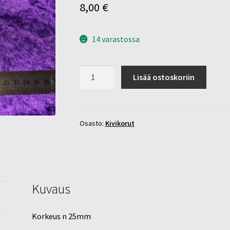
8,00
€
14 varastossa
Aventuriini
Lisää ostoskoriin
riipus
rumpuhiottu
määrä
Osasto:
Kivikorut
Kuvaus
Korkeus n 25mm