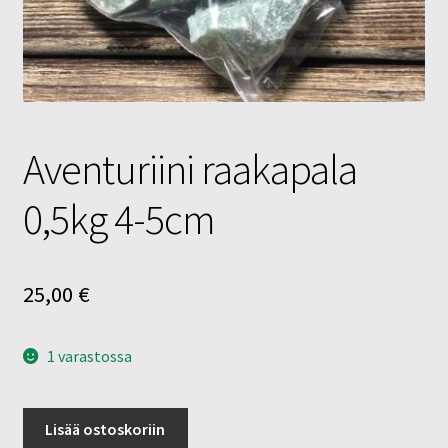
Tietosuojaseloste
Tuotteet
Yritysinfo
Aventuriini raakapala
0,5kg 4-5cm
25,00
€
1 varastossa
Aventuriini
Lisää ostoskoriin
raakapala