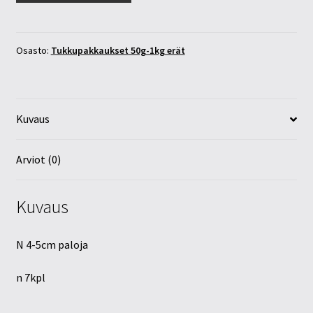
0,5kg
4-
5cm
Osasto:
Tukkupakkaukset 50g-1kg erät
määrä
Kuvaus
Arviot (0)
Kuvaus
N 4-5cm paloja
n 7kpl