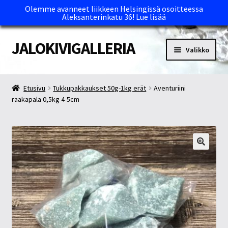
Olemme avanneet liikkeen Helsingissä osoitteessa
Aleksanterinkatu 36!
Lue lisää
JALOKIVIGALLERIA
Siirry
Siirry
Valikko
navigointiin
sisältöön
Etusivu
Etusivu
Tukkupakkaukset 50g-1kg erät
Aventuriini
raakapala 0,5kg 4-5cm
Kassa
Maksutavat ja Tärkeää tietää
Myymälät
Oma tili
Ostoskori