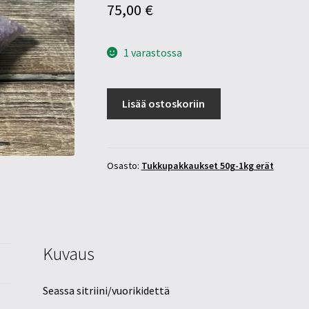
75,00
€
1 varastossa
Ametisti
Lisää ostoskoriin
siru
1kg
määrä
Osasto:
Tukkupakkaukset 50g-1kg erät
Kuvaus
Seassa sitriini/vuorikidettä