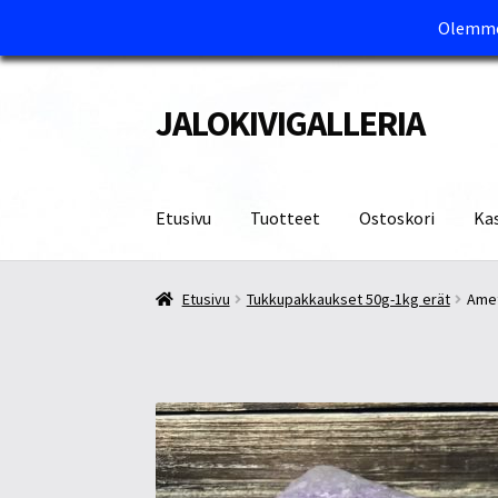
Olemme 
JALOKIVIGALLERIA
Siirry
Siirry
navigointiin
sisältöön
Etusivu
Tuotteet
Ostoskori
Ka
Etusivu
Kassa
Maksutavat ja Tärkeää tietää
M
Etusivu
Tukkupakkaukset 50g-1kg erät
Amet