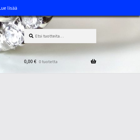
Lue lisää
Etsi:
Haku
0,00
€
0 tuotetta