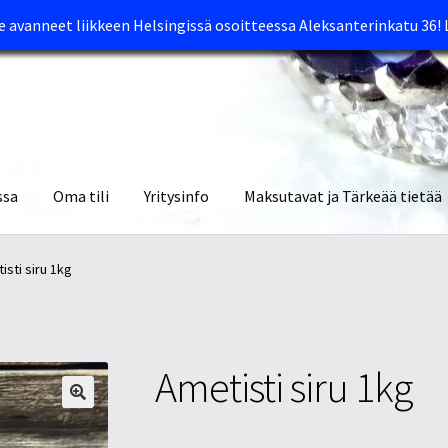
avanneet liikkeen Helsingissä osoitteessa Aleksanterinkatu 36!
ssa
Oma tili
Yritysinfo
Maksutavat ja Tärkeää tietää
yymälät
Oma tili
Ostoskori
Tietosuojaseloste
Tuotteet
Yritysinfo
isti siru 1kg
Ametisti siru 1kg