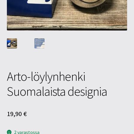
Tietosuojaseloste
Tuotteet
Yritysinfo
Arto-löylynhenki
Suomalaista designia
19,90
€
2 varastossa