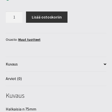
Arto-
Lisää ostoskoriin
löylynhenki
Suomalaista
designia
määrä
Osasto:
Muut tuotteet
Kuvaus
Arviot (0)
Kuvaus
Halkaisia n 75mm