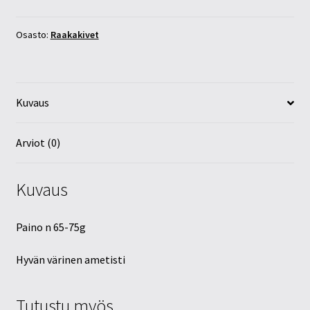
95mm
määrä
Osasto:
Raakakivet
Kuvaus
Arviot (0)
Kuvaus
Paino n 65-75g
Hyvän värinen ametisti
Tutustu myös