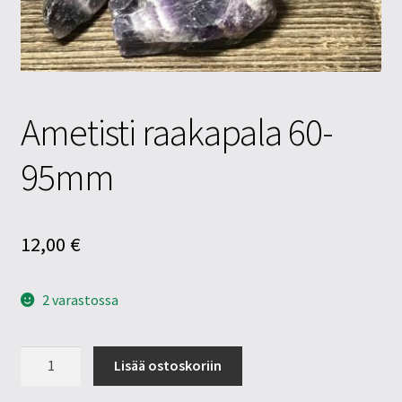
Tietosuojaseloste
Tuotteet
Yritysinfo
Ametisti raakapala 60-
95mm
12,00
€
2 varastossa
Ametisti
Lisää ostoskoriin
raakapala
60-