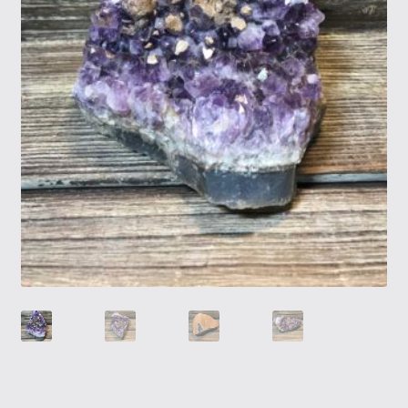
Tietosuojaseloste
Tuotteet
Yritysinfo