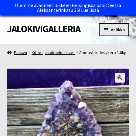
Olemme avanneet liikkeen Helsingissä osoitteessa
Aleksanterinkatu 36!
Lue lisää
JALOKIVIGALLERIA
Siirry
Siirry
Valikko
navigointiin
sisältöön
Etusivu
Etusivu
Kiteet ja kokoelmakivet
Ametisti kidesykerö 1.8kg
Kassa
Maksutavat ja Tärkeää tietää
Myymälät
Oma tili
Ostoskori