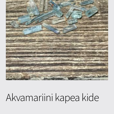
Tietosuojaseloste
Tuotteet
Yritysinfo
Akvamariini kapea kide