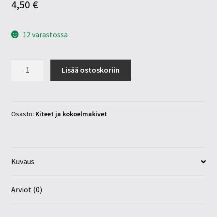
4,50
€
12 varastossa
Akvamariini
Lisää ostoskoriin
kapea
kide
määrä
Osasto:
Kiteet ja kokoelmakivet
Kuvaus
Arviot (0)