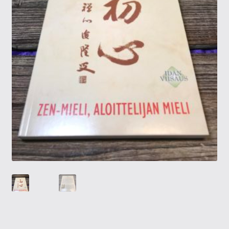
Tietosuojaseloste
Tuotteet
Yritysinfo