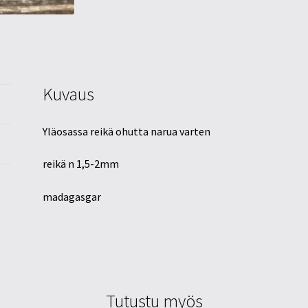
Kuvaus
Yläosassa reikä ohutta narua varten
reikä n 1,5-2mm
madagasgar
Tutustu myös