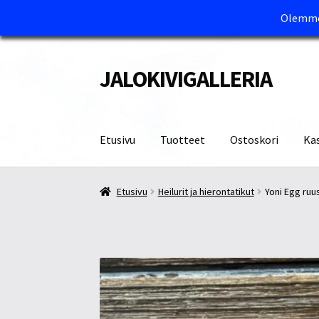
Olemme 
JALOKIVIGALLERIA
Siirry
Siirry
navigointiin
sisältöön
Etusivu
Tuotteet
Ostoskori
Ka
Etusivu
Kassa
Maksutavat ja Tärkeää tietää
M
Etusivu
Heilurit ja hierontatikut
Yoni Egg ru