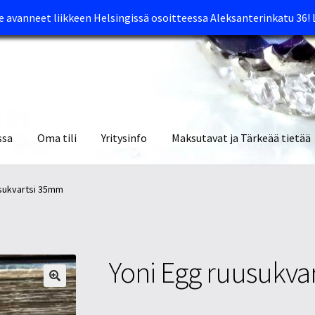
avanneet liikkeen Helsingissä osoitteessa Aleksanterinkatu 36!
ssa
Oma tili
Yritysinfo
Maksutavat ja Tärkeää tietää
yymälät
Oma tili
Ostoskori
Tietosuojaseloste
Tuotteet
Yritysinfo
usukvartsi 35mm
Yoni Egg ruusukva