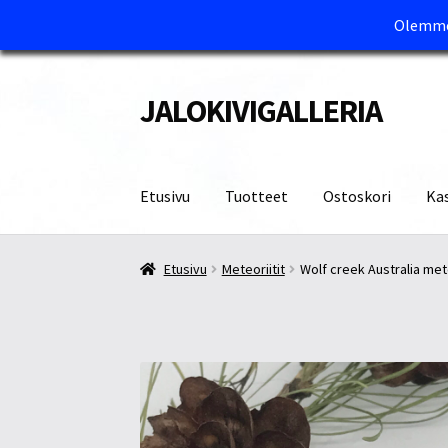
Olemme 
JALOKIVIGALLERIA
Siirry
Siirry
navigointiin
sisältöön
Etusivu
Tuotteet
Ostoskori
Ka
Etusivu
Kassa
Maksutavat ja Tärkeää tietää
M
Etusivu
Meteoriitit
Wolf creek Australia mete