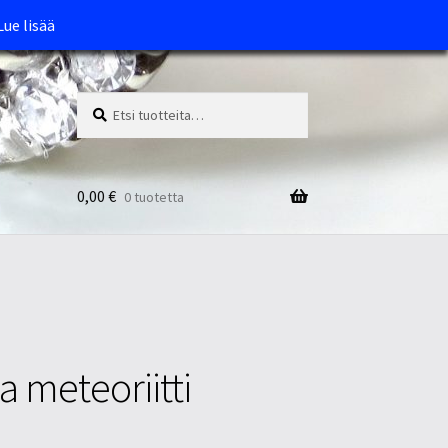
Lue lisää
Etsi:
Haku
0,00
€
0 tuotetta
a meteoriitti