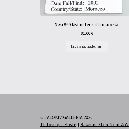
Nwa 869 kivimeteoriitti marokko
81,00
€
Lisää ostoskoriin
© JALOKIVIGALLERIA 2026
Tietosuojaseloste
Rakenne Storefront &