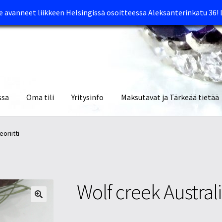
avanneet liikkeen Helsingissä osoitteessa Aleksanterinkatu 36!
ssa
Oma tili
Yritysinfo
Maksutavat ja Tärkeää tietää
yymälät
Oma tili
Ostoskori
Tietosuojaseloste
Tuotteet
Yritysinfo
oriitti
Wolf creek Australi