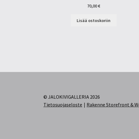
70,00
€
Lisää ostoskoriin
© JALOKIVIGALLERIA 2026
Tietosuojaseloste
Rakenne Storefront &