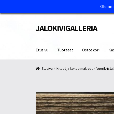
Olemme 
JALOKIVIGALLERIA
Siirry
Siirry
navigointiin
sisältöön
Etusivu
Tuotteet
Ostoskori
Ka
Etusivu
Kassa
Maksutavat ja Tärkeää tietää
M
Etusivu
Kiteet ja kokoelmakivet
Vuorikristal