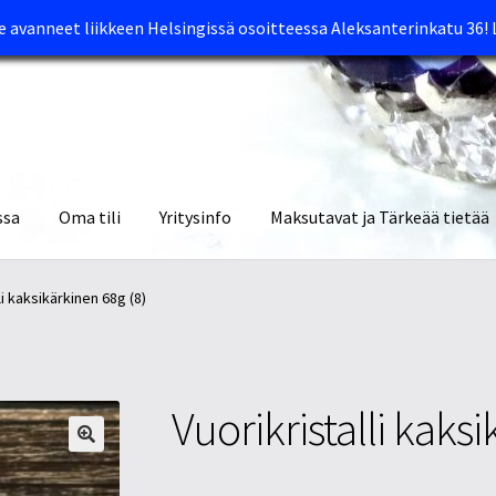
avanneet liikkeen Helsingissä osoitteessa Aleksanterinkatu 36!
ssa
Oma tili
Yritysinfo
Maksutavat ja Tärkeää tietää
yymälät
Oma tili
Ostoskori
Tietosuojaseloste
Tuotteet
Yritysinfo
li kaksikärkinen 68g (8)
Vuorikristalli kaks