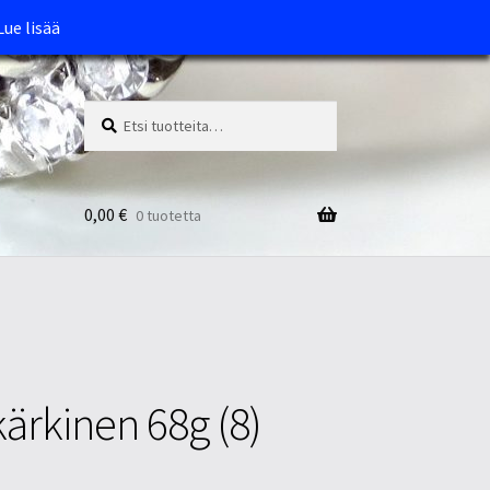
Lue lisää
Etsi:
Haku
0,00
€
0 tuotetta
ikärkinen 68g (8)