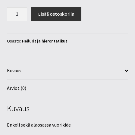
Vuorikristalli
Lisää ostoskoriin
enkeli
heiluri
määrä
Osasto:
Heilurit ja hierontatikut
Kuvaus
Arviot (0)
Kuvaus
Enkeli sekä alaosassa vuorikide