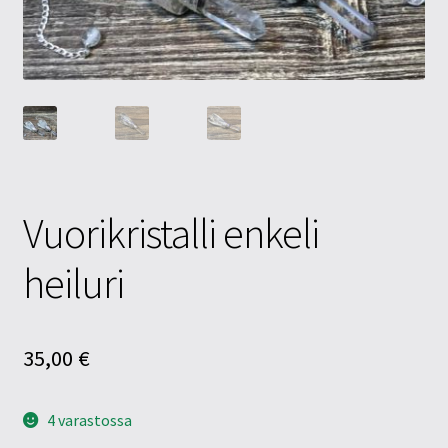
Tietosuojaseloste
Tuotteet
Yritysinfo
Vuorikristalli enkeli
heiluri
35,00
€
4 varastossa