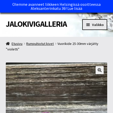
Olemme avanneet liikkeen Helsingissä osoitteessa
Aleksanterinkatu 36!
Lue lisää
JALOKIVIGALLERIA
Siirry
Siirry
Valikko
navigointiin
sisältöön
Etusivu
Etusivu
Rumpuhiotut kivet
Vuorikide 25-30mm värjätty
”violetti”
Kassa
Maksutavat ja Tärkeää tietää
Myymälät
Oma tili
Ostoskori