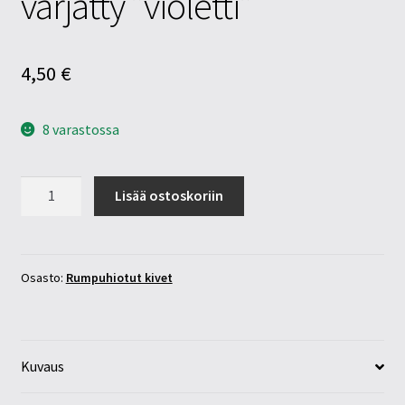
värjätty ”violetti”
4,50
€
8 varastossa
Vuorikide
Lisää ostoskoriin
25-
30mm
värjätty
”violetti”
Osasto:
Rumpuhiotut kivet
määrä
Kuvaus