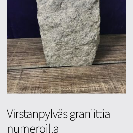
Tietosuojaseloste
Tuotteet
Yritysinfo
Virstanpylväs graniittia
numeroilla