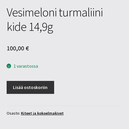
Vesimeloni turmaliini
kide 14,9g
100,00
€
1 varastossa
Vesimeloni
Lisää ostoskoriin
turmaliini
kide
14,9g
määrä
Osasto:
Kiteet ja kokoelmakivet