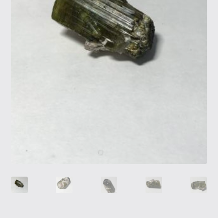
Tietosuojaseloste
Tuotteet
Yritysinfo