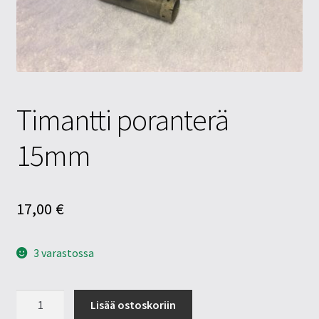
Tietosuojaseloste
Tuotteet
Yritysinfo
Timantti poranterä
15mm
17,00
€
3 varastossa
Timantti
Lisää ostoskoriin
poranterä