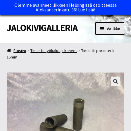
Olemme avanneet liikkeen Helsingissä osoitteessa
Aleksanterinkatu 36!
Lue lisää
JALOKIVIGALLERIA
Siirry
Siirry
Valikko
navigointiin
sisältöön
Etusivu
Etusivu
Timantti työkalut ja koneet
Timantti poranterä
15mm
Kassa
Maksutavat ja Tärkeää tietää
Myymälät
Oma tili
Ostoskori