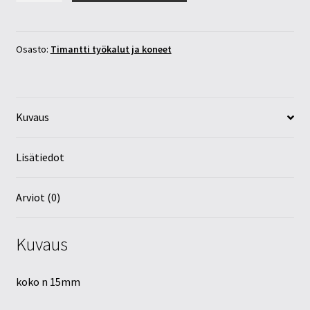
15mm
määrä
Osasto:
Timantti työkalut ja koneet
Kuvaus
Lisätiedot
Arviot (0)
Kuvaus
koko n 15mm