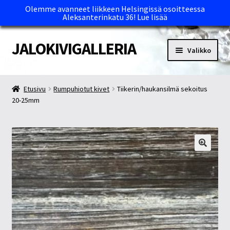
Olemme avanneet liikkeen Helsingissä osoitteessa
Aleksanterinkatu 36!
Lue lisää
JALOKIVIGALLERIA
Siirry
Siirry
Valikko
navigointiin
sisältöön
Etusivu
Etusivu
Rumpuhiotut kivet
Tiikerin/haukansilmä sekoitus
20-25mm
Kassa
Maksutavat ja Tärkeää tietää
Myymälät
Oma tili
Ostoskori