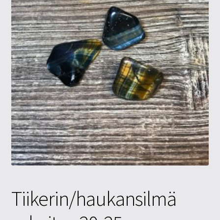
Tietosuojaseloste
Tuotteet
Yritysinfo
Tiikerin/haukansilmä