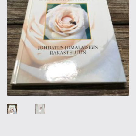
Tietosuojaseloste
Tuotteet
Yritysinfo