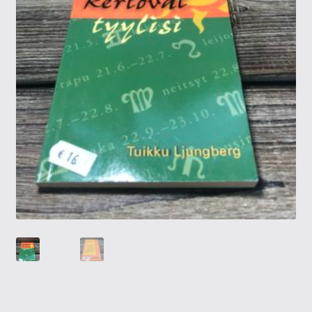
Tietosuojaseloste
Tuotteet
Yritysinfo