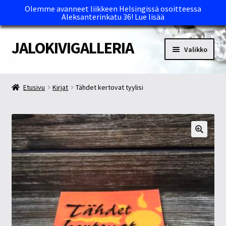
Olemme avanneet liikkeen Helsingissä osoitteessa
Aleksanterinkatu 36!
Lue lisää
JALOKIVIGALLERIA
Siirry
Siirry
Valikko
navigointiin
sisältöön
Etusivu
Etusivu
Kirjat
Tähdet kertovat tyylisi
Kassa
Maksutavat ja Tärkeää tietää
Myymälät
Oma tili
Ostoskori