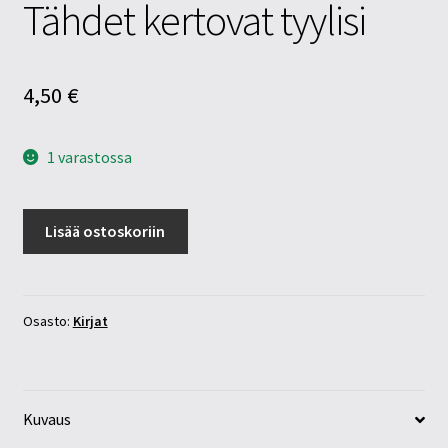
Tähdet kertovat tyylisi
4,50
€
1 varastossa
Tähdet
Lisää ostoskoriin
kertovat
tyylisi
määrä
Osasto:
Kirjat
Kuvaus