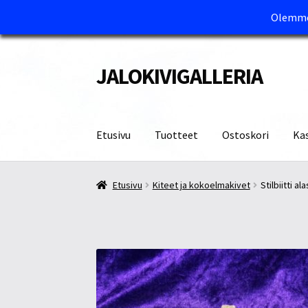
Olemme 
JALOKIVIGALLERIA
Siirry
Siirry
navigointiin
sisältöön
Etusivu
Tuotteet
Ostoskori
Ka
Etusivu
Kassa
Maksutavat ja Tärkeää tietää
M
Etusivu
Kiteet ja kokoelmakivet
Stilbiitti al