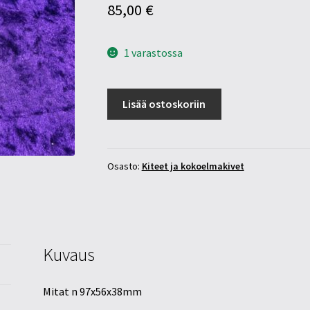
85,00
€
1 varastossa
Stilbiitti
Lisää ostoskoriin
alaska
määrä
Osasto:
Kiteet ja kokoelmakivet
Kuvaus
Mitat n 97x56x38mm