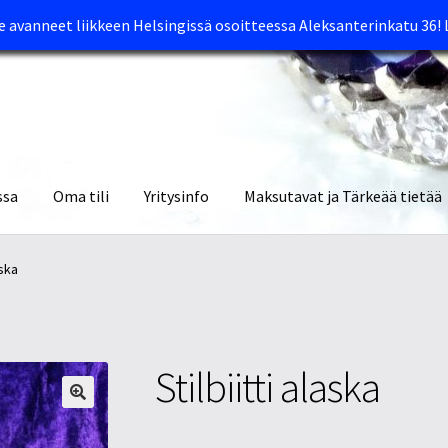
avanneet liikkeen Helsingissä osoitteessa Aleksanterinkatu 36!
ssa
Oma tili
Yritysinfo
Maksutavat ja Tärkeää tietää
yymälät
Oma tili
Ostoskori
Tietosuojaseloste
Tuotteet
Yritysinfo
aska
Stilbiitti alaska