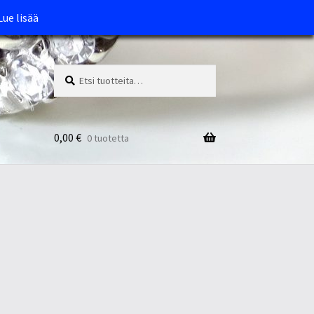
Lue lisää
Etsi:
Haku
0,00
€
0 tuotetta