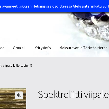
avanneet liikkeen Helsingissä osoitteessa Aleksanterinkatu 36!
ssa
Oma tili
Yritysinfo
Maksutavat ja Tärkeää tietää
yymälät
Oma tili
Ostoskori
Tietosuojaseloste
Tuotteet
Yritysinfo
i viipale kiilloitettu (4)
Spektroliitti viipale 