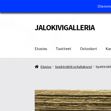
Olemme 
JALOKIVIGALLERIA
Siirry
Siirry
navigointiin
sisältöön
Etusivu
Tuotteet
Ostoskori
Ka
Etusivu
Kassa
Maksutavat ja Tärkeää tietää
M
Etusivu
Spektroliitti ja Kultakorut
Spektroliitt