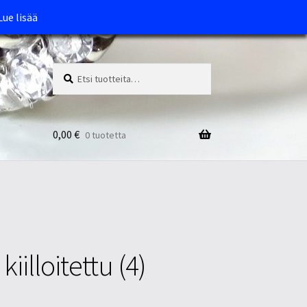
Lue lisää
Etsi:
Haku
0,00
€
0 tuotetta
kiilloitettu (4)