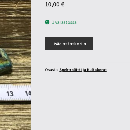
10,00
€
1 varastossa
Spektroliitti
Lisää ostoskoriin
viipale
kiilloitettu
(4)
määrä
Osasto:
Spektroliitti ja Kultakorut