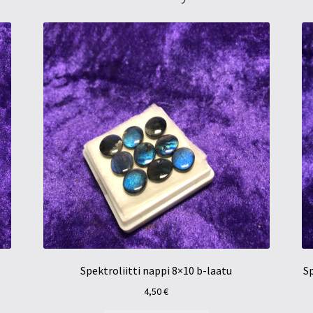
Spektroliitti nappi 8×10 b-laatu
Sp
4,50
€