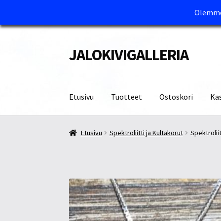
Olemme 
JALOKIVIGALLERIA
Siirry
Siirry
navigointiin
sisältöön
Etusivu
Tuotteet
Ostoskori
Ka
Etusivu
Kassa
Maksutavat ja Tärkeää tietää
M
Etusivu
Spektroliitti ja Kultakorut
Spektrolii