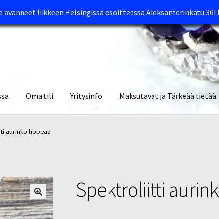
avanneet liikkeen Helsingissä osoitteessa Aleksanterinkatu 36!
ssa
Oma tili
Yritysinfo
Maksutavat ja Tärkeää tietää
yymälät
Oma tili
Ostoskori
Tietosuojaseloste
Tuotteet
Yritysinfo
tti aurinko hopeaa
Spektroliitti auri