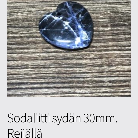
Tietosuojaseloste
Tuotteet
Yritysinfo
Sodaliitti sydän 30mm.
Reijällä