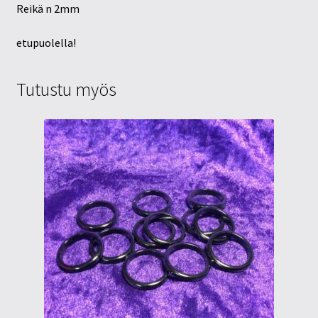
Reikä n 2mm
etupuolella!
Tutustu myös