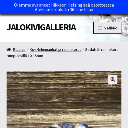
Olemme avanneet liikkeen Helsingissä osoitteessa
Aleksanterinkatu 36!
Lue lisää
JALOKIVIGALLERIA
Siirry
Siirry
Valikko
navigointiin
sisältöön
Etusivu
Etusivu
Kivi Helminauhat ja rannekorut
Sodaliitti rannekoru
rumpukivillä 10-15mm
Kassa
Maksutavat ja Tärkeää tietää
Myymälät
Oma tili
Ostoskori