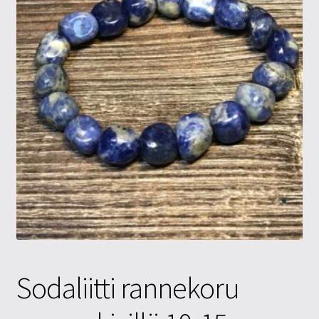
Tietosuojaseloste
Tuotteet
Yritysinfo
Sodaliitti rannekoru