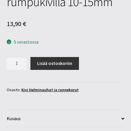
rumpukivillä 10-15mm
13,90
€
5 varastossa
Sodaliitti
Lisää ostoskoriin
rannekoru
rumpukivillä
10-
15mm
Osasto:
Kivi Helminauhat ja rannekorut
määrä
Kuvaus