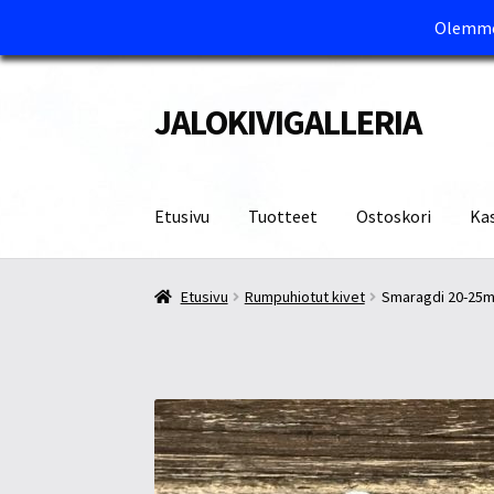
Olemme 
JALOKIVIGALLERIA
Siirry
Siirry
navigointiin
sisältöön
Etusivu
Tuotteet
Ostoskori
Ka
Etusivu
Kassa
Maksutavat ja Tärkeää tietää
M
Etusivu
Rumpuhiotut kivet
Smaragdi 20-25