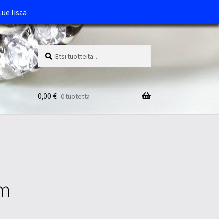
Lue lisää
Etsi:
Haku
0,00
€
0 tuotetta
mm