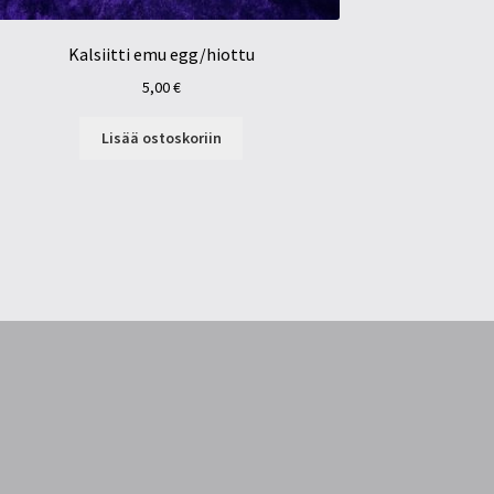
Kalsiitti emu egg/hiottu
5,00
€
Lisää ostoskoriin