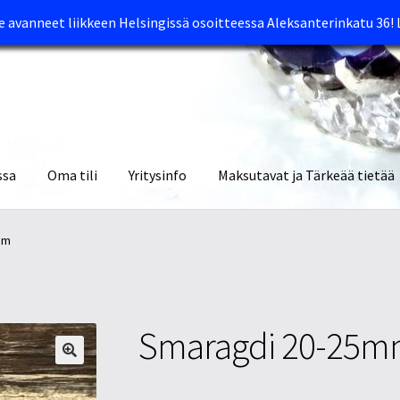
avanneet liikkeen Helsingissä osoitteessa Aleksanterinkatu 36!
ssa
Oma tili
Yritysinfo
Maksutavat ja Tärkeää tietää
yymälät
Oma tili
Ostoskori
Tietosuojaseloste
Tuotteet
Yritysinfo
mm
Smaragdi 20-25