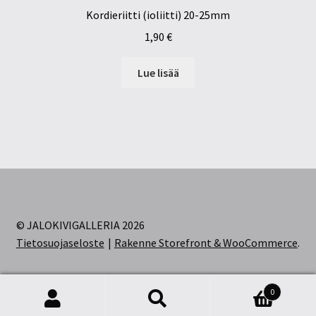
Kordieriitti (ioliitti) 20-25mm
1,90
€
Lue lisää
© JALOKIVIGALLERIA 2026
Tietosuojaseloste
Rakenne Storefront & WooCommerce
.
0
Etsi:
Haku