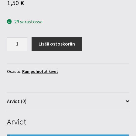
1,50
€
29 varastossa
Sinikvartsi
Lisää ostoskoriin
15-
20mm
määrä
Osasto:
Rumpuhiotut kivet
Arviot (0)
Arviot