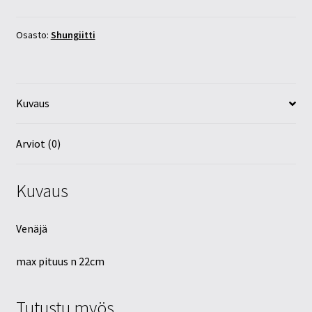
määrä
Osasto:
Shungiitti
Kuvaus
Arviot (0)
Kuvaus
Venäjä
max pituus n 22cm
Tutustu myös