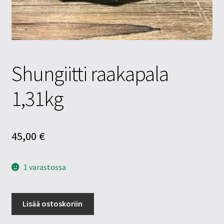
Tietosuojaseloste
Tuotteet
Yritysinfo
Shungiitti raakapala
1,31kg
45,00
€
1 varastossa
Shungiitti
Lisää ostoskoriin
raakapala
1,31kg