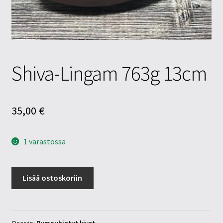
Tietosuojaseloste
Tuotteet
Yritysinfo
Shiva-Lingam 763g 13cm
35,00
€
1 varastossa
Shiva-
Lisää ostoskoriin
Lingam
763g
13cm
määrä