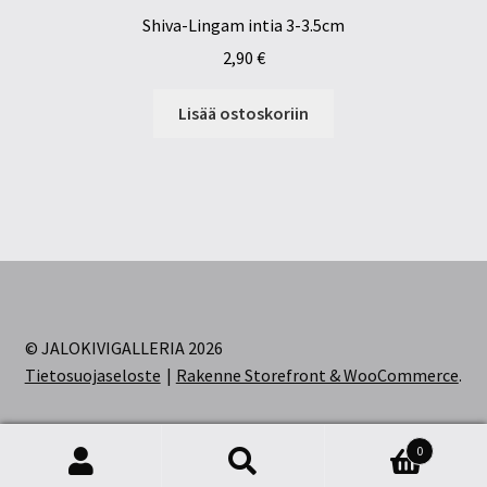
Shiva-Lingam intia 3-3.5cm
2,90
€
Lisää ostoskoriin
© JALOKIVIGALLERIA 2026
Tietosuojaseloste
Rakenne Storefront & WooCommerce
.
0
Etsi:
Haku