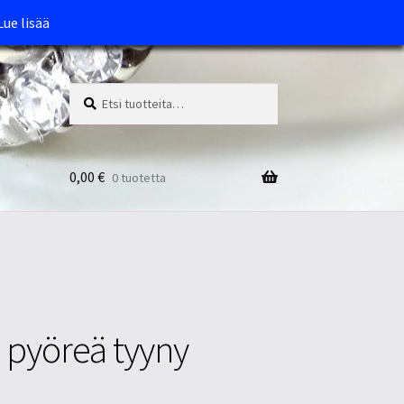
Lue lisää
Etsi:
Haku
0,00
€
0 tuotetta
 pyöreä tyyny