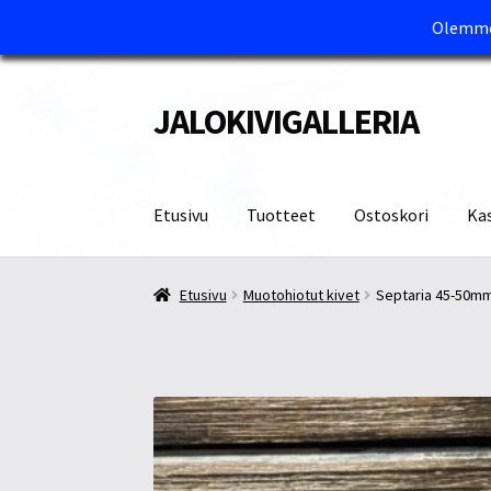
Olemme 
JALOKIVIGALLERIA
Siirry
Siirry
navigointiin
sisältöön
Etusivu
Tuotteet
Ostoskori
Ka
Etusivu
Kassa
Maksutavat ja Tärkeää tietää
M
Etusivu
Muotohiotut kivet
Septaria 45-50mm