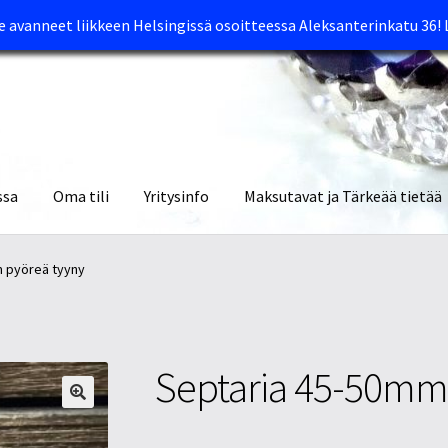
avanneet liikkeen Helsingissä osoitteessa Aleksanterinkatu 36!
ssa
Oma tili
Yritysinfo
Maksutavat ja Tärkeää tietää
yymälät
Oma tili
Ostoskori
Tietosuojaseloste
Tuotteet
Yritysinfo
 pyöreä tyyny
Septaria 45-50mm