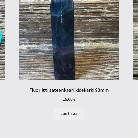
Fluoriitti sateenkaari kidekärki 93mm
26,00
€
Lue lisää