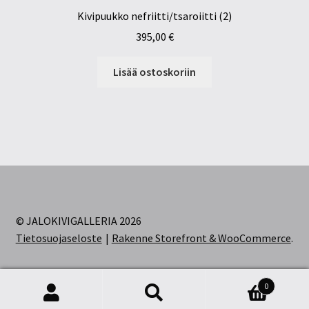
Kivipuukko nefriitti/tsaroiitti (2)
395,00
€
Lisää ostoskoriin
© JALOKIVIGALLERIA 2026
Tietosuojaseloste
Rakenne Storefront & WooCommerce
.
0
Etsi:
Haku