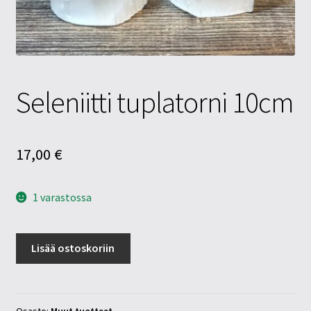
Tietosuojaseloste
Tuotteet
Yritysinfo
Seleniitti tuplatorni 10cm
17,00
€
1 varastossa
Seleniitti
Lisää ostoskoriin
tuplatorni
10cm
määrä