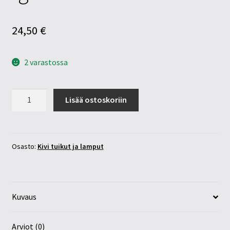
24,50
€
2 varastossa
Seleniitti
Lisää ostoskoriin
tuikku
”granaatti”
määrä
Osasto:
Kivi tuikut ja lamput
Kuvaus
Arviot (0)