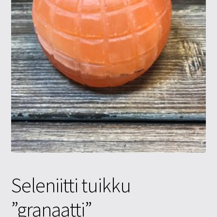
Tietosuojaseloste
Tuotteet
Yritysinfo
Seleniitti tuikku
”granaatti”