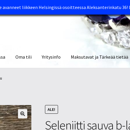
avanneet liikkeen Helsingissä osoitteessa Aleksanterinkatu 36!
ssa
Oma tili
Yritysinfo
Maksutavat ja Tärkeää tietää
yymälät
Oma tili
Ostoskori
Tietosuojaseloste
Tuotteet
Yritysinfo
tu
ALE!
Seleniitti sauva b-