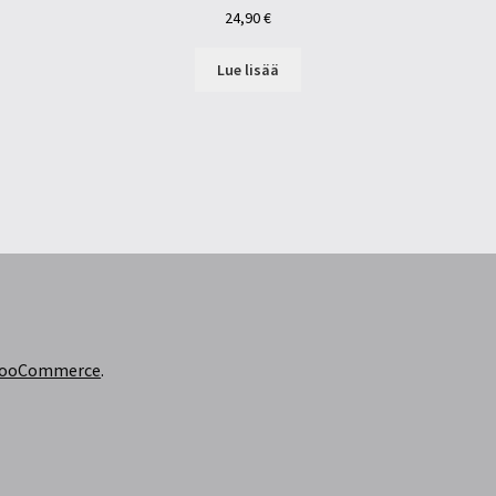
24,90
€
Lue lisää
 WooCommerce
.