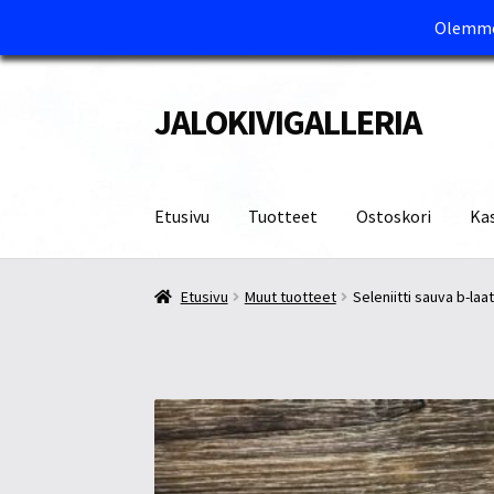
Olemme 
JALOKIVIGALLERIA
Siirry
Siirry
navigointiin
sisältöön
Etusivu
Tuotteet
Ostoskori
Ka
Etusivu
Kassa
Maksutavat ja Tärkeää tietää
M
Etusivu
Muut tuotteet
Seleniitti sauva b-laa