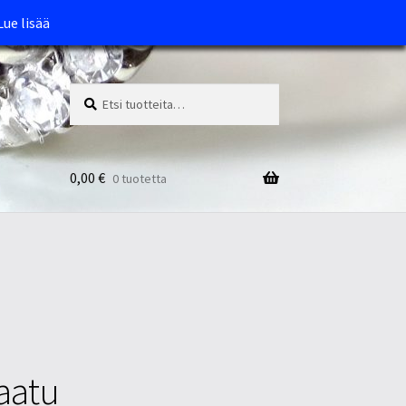
Lue lisää
Etsi:
Haku
0,00
€
0 tuotetta
laatu