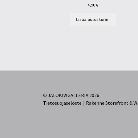
4,90
€
Lisää ostoskoriin
© JALOKIVIGALLERIA 2026
Tietosuojaseloste
Rakenne Storefront &