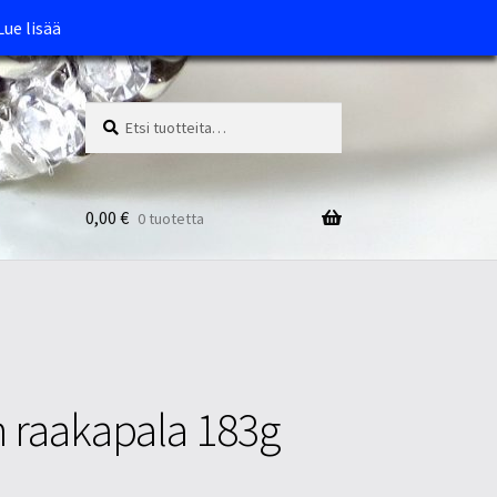
Lue lisää
Etsi:
Haku
0,00
€
0 tuotetta
n raakapala 183g