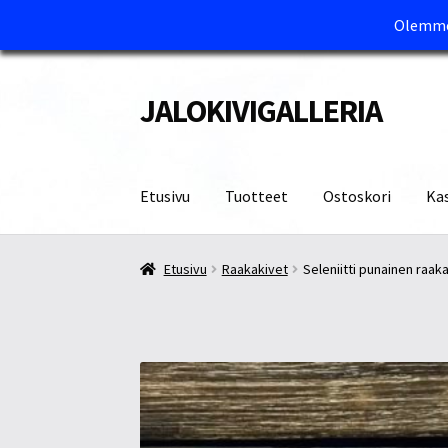
Olemme 
JALOKIVIGALLERIA
Siirry
Siirry
navigointiin
sisältöön
Etusivu
Tuotteet
Ostoskori
Ka
Etusivu
Kassa
Maksutavat ja Tärkeää tietää
M
Etusivu
Raakakivet
Seleniitti punainen raa