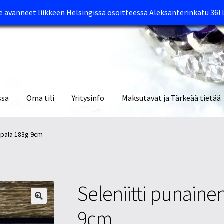
avanneet liikkeen Helsingissä osoitteessa Aleksanterinkatu 36!
ssa
Oma tili
Yritysinfo
Maksutavat ja Tärkeää tietää
yymälät
Oma tili
Ostoskori
Tietosuojaseloste
Tuotteet
Yritysinfo
kapala 183g 9cm
Seleniitti punaine
9cm