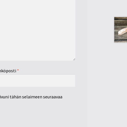
hköposti
*
sivuni tähän selaimeen seuraavaa