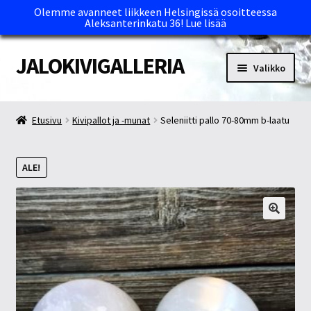
Olemme avanneet liikkeen Helsingissä osoitteessa
Aleksanterinkatu 36!
Lue lisää
JALOKIVIGALLERIA
Siirry
Siirry
Valikko
navigointiin
sisältöön
Etusivu
Etusivu
Kivipallot ja -munat
Seleniitti pallo 70-80mm b-laatu
Kassa
ALE!
Maksutavat ja Tärkeää tietää
Myymälät
Oma tili
Ostoskori