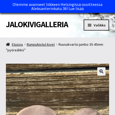
Olemme avanneet liikkeen Helsingissä osoitteessa
Aleksanterinkatu 36!
Lue lisää
JALOKIVIGALLERIA
Siirry
Siirry
Valikko
navigointiin
sisältöön
Etusivu
Etusivu
Rumpuhiotut kivet
Ruusukvartsi jumbo 35-45mm
”pyöreähkö”
Kassa
Maksutavat ja Tärkeää tietää
Myymälät
Oma tili
Ostoskori