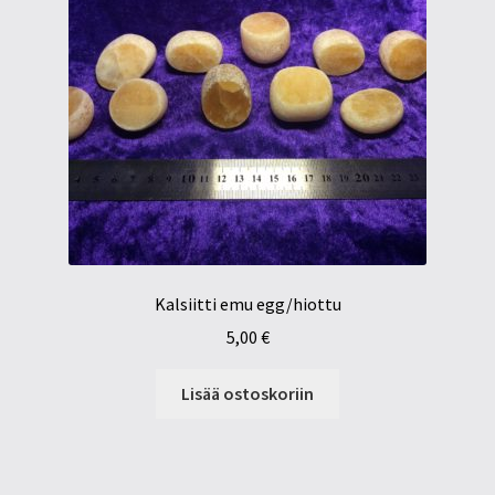
Kalsiitti emu egg/hiottu
5,00
€
Lisää ostoskoriin