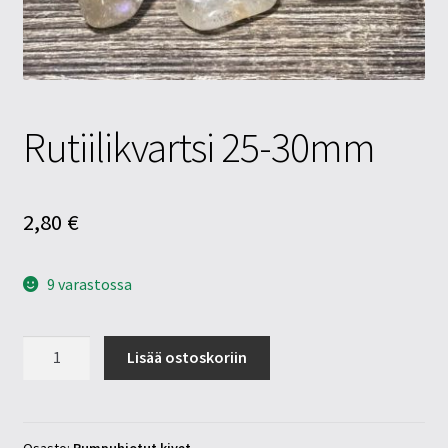
Tietosuojaseloste
Tuotteet
Yritysinfo
Rutiilikvartsi 25-30mm
2,80
€
9 varastossa
Rutiilikvartsi
Lisää ostoskoriin
25-
30mm
määrä