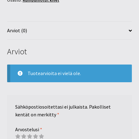
Osasto:
Rumpuhiotut kivet
Arviot (0)
Arviot
Tuotearvioita ei vielä ole.
Sähköpostiosoitettasi ei julkaista.
Pakolliset
kentät on merkitty
*
Arvostelusi
*