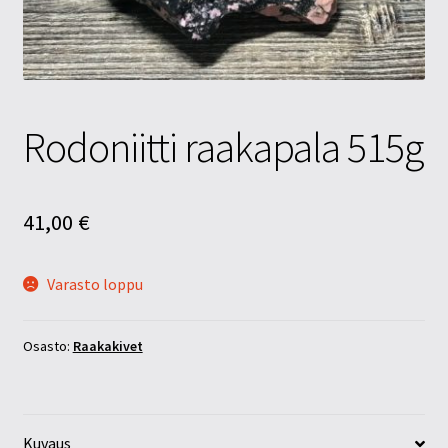
Tietosuojaseloste
Tuotteet
Yritysinfo
Rodoniitti raakapala 515g
41,00
€
Varasto loppu
Osasto:
Raakakivet
Kuvaus