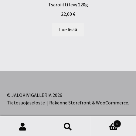
Tsaroiitti levy 220g
22,00
€
Lue lisää
© JALOKIVIGALLERIA 2026
Tietosuojaseloste
Rakenne Storefront & WooCommerce
.
0
Etsi:
Haku