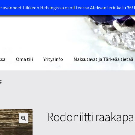
avanneet liikkeen Helsingissä osoitteessa Aleksanterinkatu 36!
ssa
Oma tili
Yritysinfo
Maksutavat ja Tärkeää tietää
yymälät
Oma tili
Ostoskori
Tietosuojaseloste
Tuotteet
Yritysinfo
g
Rodoniitti raakapa