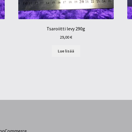
Tsaroiitti levy 290g
29,00
€
Lue lisää
 WooCommerce
.