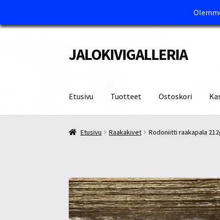
Olemme 
JALOKIVIGALLERIA
Siirry
Siirry
navigointiin
sisältöön
Etusivu
Tuotteet
Ostoskori
Ka
Etusivu
Kassa
Maksutavat ja Tärkeää tietää
M
Etusivu
Raakakivet
Rodoniitti raakapala 212