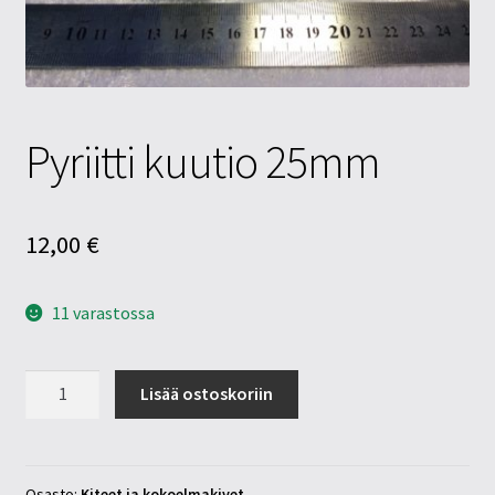
Tietosuojaseloste
Tuotteet
Yritysinfo
Pyriitti kuutio 25mm
12,00
€
11 varastossa
Pyriitti
Lisää ostoskoriin
kuutio
25mm
määrä
Osasto:
Kiteet ja kokoelmakivet