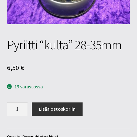
Tietosuojaseloste
Tuotteet
Yritysinfo
Pyriitti “kulta” 28-35mm
6,50
€
19 varastossa
Pyriitti
Lisää ostoskoriin
"kulta"
28-
35mm
määrä
Osasto:
Rumpuhiotut kivet