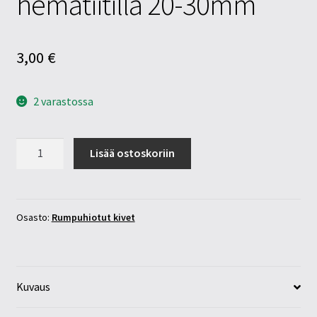
hematiitillä 20-30mm
3,00
€
2 varastossa
Punainen
Lisää ostoskoriin
jaspis
hematiitillä
20-
30mm
Osasto:
Rumpuhiotut kivet
määrä
Kuvaus