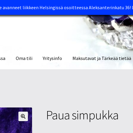
avanneet liikkeen Helsingissä osoitteessa Aleksanterinkatu 36!
ssa
Oma tili
Yritysinfo
Maksutavat ja Tärkeää tietää
yymälät
Oma tili
Ostoskori
Tietosuojaseloste
Tuotteet
Yritysinfo
Paua simpukka