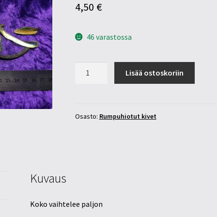
4,50
€
46 varastossa
Paua
Lisää ostoskoriin
simpukka
määrä
Osasto:
Rumpuhiotut kivet
Kuvaus
Koko vaihtelee paljon