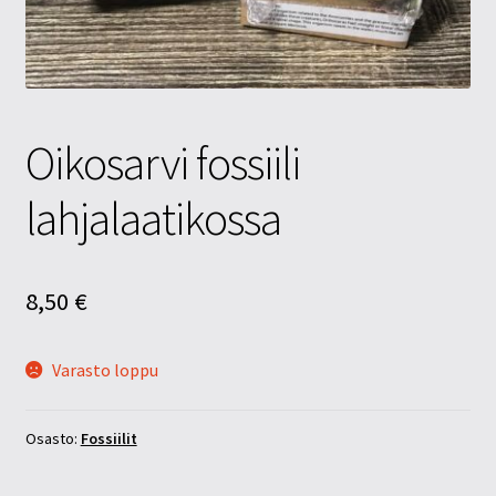
Tietosuojaseloste
Tuotteet
Yritysinfo
Oikosarvi fossiili
lahjalaatikossa
8,50
€
Varasto loppu
Osasto:
Fossiilit