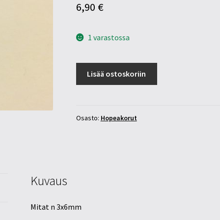
6,90
€
1 varastossa
Nappikorvakorut
Lisää ostoskoriin
"jalka"
925
hopeaa
määrä
Osasto:
Hopeakorut
Kuvaus
Mitat n 3x6mm