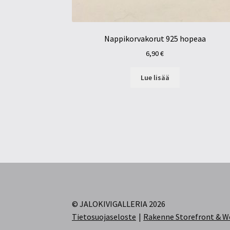
Nappikorvakorut 925 hopeaa
6,90
€
Lue lisää
© JALOKIVIGALLERIA 2026
Tietosuojaseloste
Rakenne Storefront &