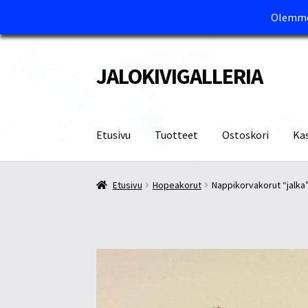
Olemme 
JALOKIVIGALLERIA
Siirry
Siirry
navigointiin
sisältöön
Etusivu
Tuotteet
Ostoskori
Ka
Etusivu
Kassa
Maksutavat ja Tärkeää tietää
M
Etusivu
Hopeakorut
Nappikorvakorut “jalka