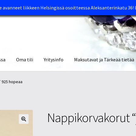
avanneet liikkeen Helsingissä osoitteessa Aleksanterinkatu 36!
ssa
Oma tili
Yritysinfo
Maksutavat ja Tärkeää tietää
yymälät
Oma tili
Ostoskori
Tietosuojaseloste
Tuotteet
Yritysinfo
” 925 hopeaa
Nappikorvakorut “