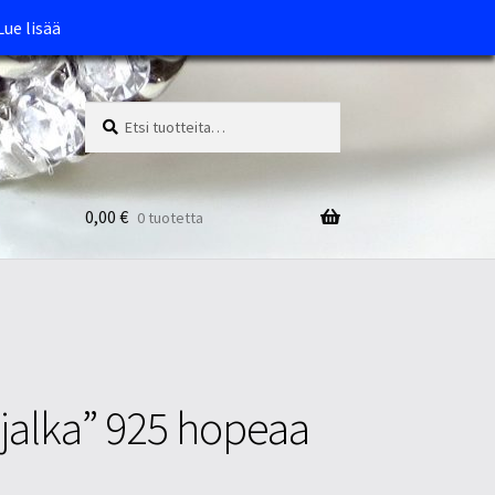
Lue lisää
Etsi:
Haku
0,00
€
0 tuotetta
jalka” 925 hopeaa