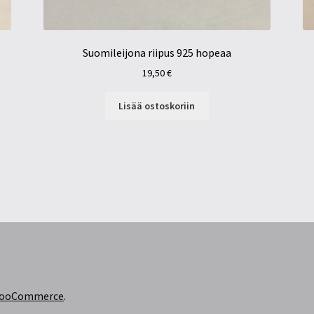
Suomileijona riipus 925 hopeaa
19,50
€
Lisää ostoskoriin
 WooCommerce
.