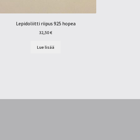
Lepidoliitti riipus 925 hopea
32,50
€
Lue lisää