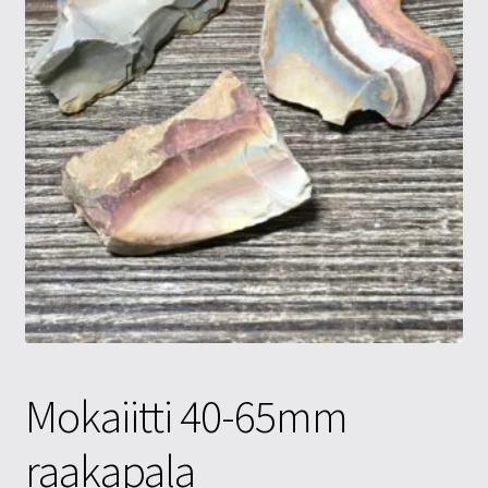
Tietosuojaseloste
Tuotteet
Yritysinfo
Mokaiitti 40-65mm
raakapala