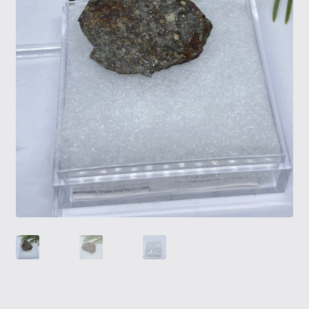
Tietosuojaseloste
Tuotteet
Yritysinfo