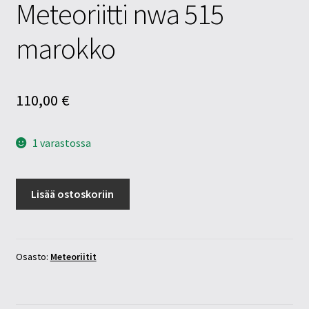
Meteoriitti nwa 515
marokko
110,00
€
1 varastossa
Meteoriitti
Lisää ostoskoriin
nwa
515
marokko
määrä
Osasto:
Meteoriitit