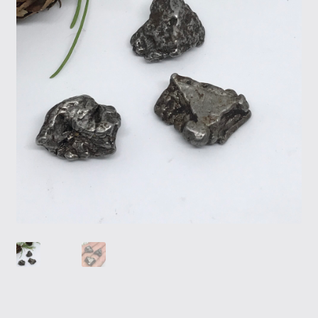
Tietosuojaseloste
Tuotteet
Yritysinfo