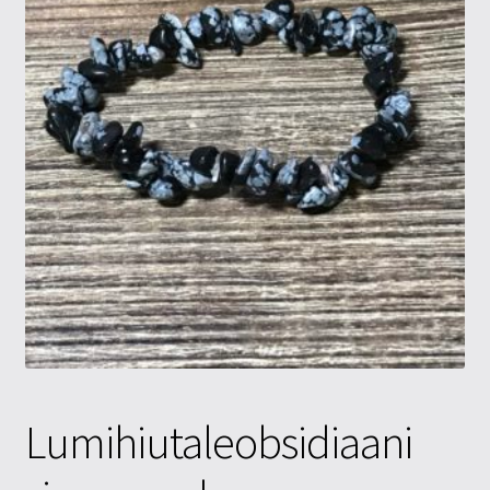
Tietosuojaseloste
Tuotteet
Yritysinfo
Lumihiutaleobsidiaani