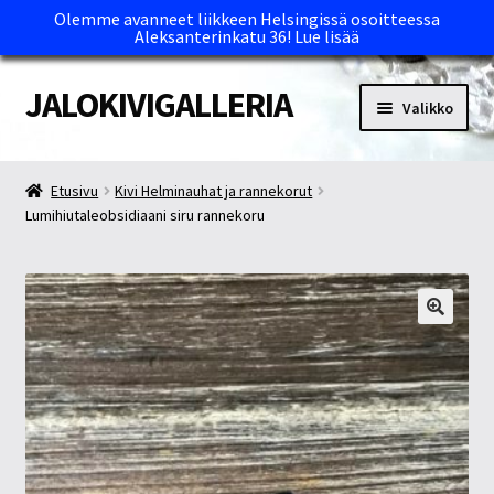
Olemme avanneet liikkeen Helsingissä osoitteessa
Aleksanterinkatu 36!
Lue lisää
JALOKIVIGALLERIA
Siirry
Siirry
Valikko
navigointiin
sisältöön
Etusivu
Etusivu
Kivi Helminauhat ja rannekorut
Lumihiutaleobsidiaani siru rannekoru
Kassa
Maksutavat ja Tärkeää tietää
Myymälät
Oma tili
Ostoskori