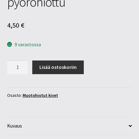
pyöröhiottu
4,50
€
9 varastossa
Leopardijaspis
Lisää ostoskoriin
10x14mm
pyöröhiottu
määrä
Osasto:
Muotohiotut kivet
Kuvaus