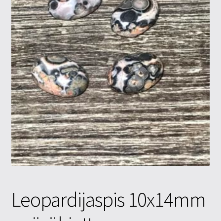
Tietosuojaseloste
Tuotteet
Yritysinfo
Leopardijaspis 10x14mm